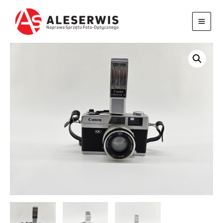
Przejdź
do
treści