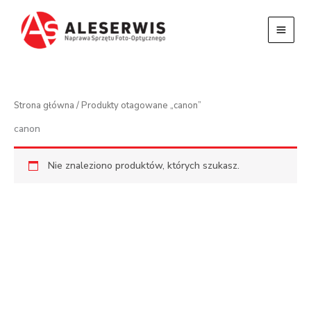
Przejdź
do
treści
Strona główna
/ Produkty otagowane „canon”
canon
Nie znaleziono produktów, których szukasz.