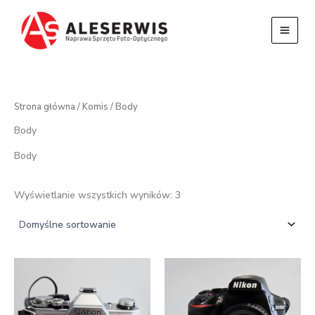
Przejdź
do
treści
Strona główna
/
Komis
/ Body
Body
Body
Wyświetlanie wszystkich wyników: 3