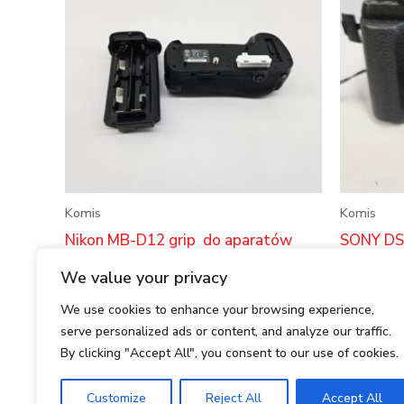
Komis
Komis
Nikon MB-D12 grip do aparatów
SONY DS
D800,D800e, D810 (d+)
850,00
zł
We value your privacy
350,00
zł
We use cookies to enhance your browsing experience,
DODA
serve personalized ads or content, and analyze our traffic.
DODAJ DO KOSZYKA
By clicking "Accept All", you consent to our use of cookies.
Customize
Reject All
Accept All