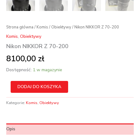
Strona główna
/
Komis
/
Obiektywy
/ Nikon NIKKOR Z 70-200
Komis
,
Obiektywy
Nikon NIKKOR Z 70-200
8100,00
zł
Dostępność:
1 w magazynie
ilość
DODAJ DO KOSZYKA
Nikon
NIKKOR
Z
Kategorie:
Komis
,
Obiektywy
70-
200
Opis