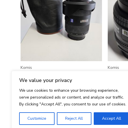
Komis
Komis
Sony 2,8/24-70 2A
Nikkor A
We value your privacy
2999,00
zł
750,00
zł
We use cookies to enhance your browsing experience,
serve personalized ads or content, and analyze our traffic.
DODAJ DO KOSZYKA
DODA
By clicking "Accept All", you consent to our use of cookies.
Customize
Reject All
Accept All