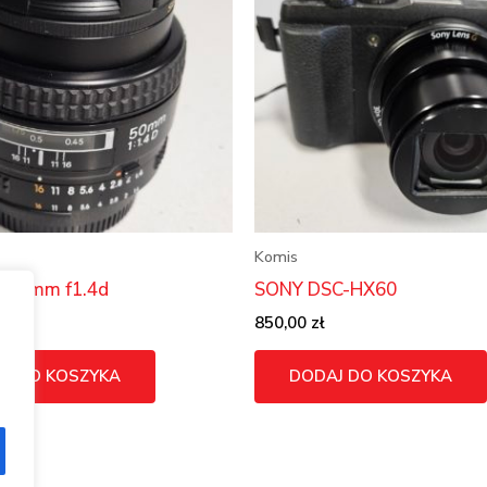
Komis
F 50mm f1.4d
SONY DSC-HX60
850,00
zł
J DO KOSZYKA
DODAJ DO KOSZYKA